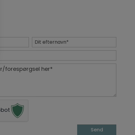
Efternavn
*
obot