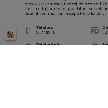
projektets grænser, fantasi, dets æstetiske u
kan stædighed der er grundstenene i mit arbe
København, men kan hjælpe i hele landet.
Telefon:
CV
26746240
26
Telefontider
E-
Mandag - fredag: 09 -
in
16