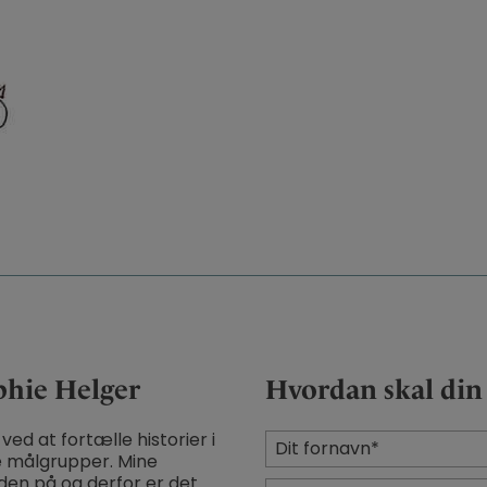
hie Helger
Hvordan skal din 
Fornavn
ved at fortælle historier i
de målgrupper. Mine
*
den på og derfor er det