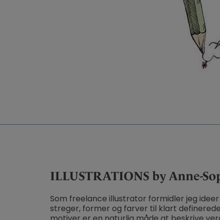
ILLUSTRATIONS by Anne-Sop
Som freelance illustrator formidler jeg ideer 
streger, former og farver til klart definere
motiver er en naturlig måde at beskrive ver