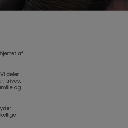
hjertet af
Vi deler
, trives,
milie og
byder
kellige