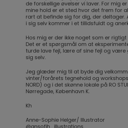
de forskellige øvelser vi laver. For mig er
mine hold er et sted hvor det frem for a
rart at befinde sig for dig, der deltager. 
i sig selv kommer i et tillidsfuldt og ane
Hos mig er der ikke noget som er rigtigt e
Det er et spørgsmål om at eksperimente
turde lave fejl, lære af sine fejl og væ
sig selv.
Jeg glæder mig til at byde dig velkomme
vinter/forårets tegnehold og workshops,
NORD) og i det skønne lokale på RO STUD
Nørregade, København K.
Kh
Anne-Sophie Helger/ Illustrator
@ansofih_illustrations