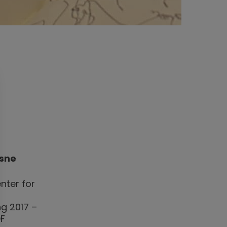
ksne
nter for
g 2017 –
OF