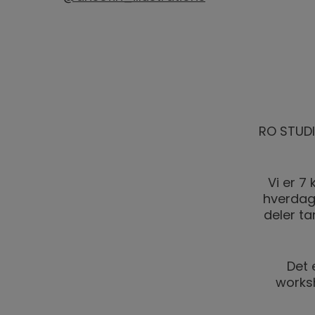
RO STUDIO
Vi er 7
hverdage
deler t
Det 
worksh