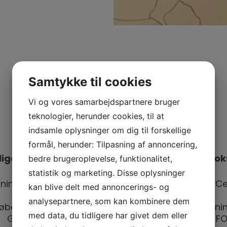
Samtykke til cookies
Vi og vores samarbejdspartnere bruger
teknologier, herunder cookies, til at
indsamle oplysninger om dig til forskellige
formål, herunder: Tilpasning af annoncering,
bedre brugeroplevelse, funktionalitet,
ligere workshops og tegneundervisning for vo
statistik og marketing. Disse oplysninger
ningens døgn. Grafisk formidling. Videnskab.dk/Ce
kan blive delt med annoncerings- og
faglig formidling, Århus Universitet. 2024
analysepartnere, som kan kombinere dem
øbenhavns Omegn, hold for voksne i kreativ tegnin
med data, du tidligere har givet dem eller
Grafisk formidling. Workshop for voksne. 2019. F