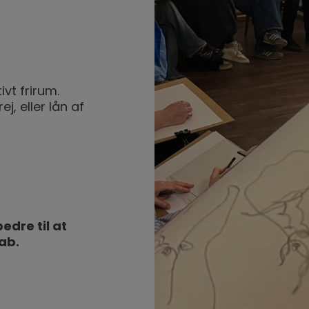
vt frirum.
, eller lån af
edre til at
kab.