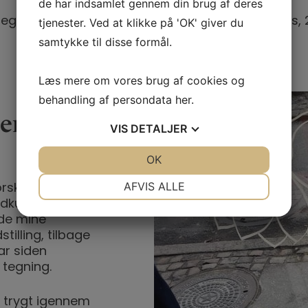
de har indsamlet gennem din brug af deres
Sommerhøjskole, Middelfart
egnværksteder, KAB Nørrebro. Familieworkshops, 
tjenester. Ved at klikke på 'OK' giver du
samtykke til disse formål.
Læs mere om vores brug af cookies og
behandling af persondata
her
.
er
VIS
DETALJER
JA
NEJ
OK
JA
NEJ
NØDVENDIGE
PRÆFERENCER
AFVIS ALLE
rskellige
edkunst,
JA
NEJ
JA
NEJ
ede mine
MARKETING
STATISTIK
illing, tilbage
ar siden
 tegning.
 trygt igennem