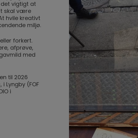
 det vigtigt at
lt skal være
At hvile kreativt
rkendende miljø.
ller forkert.
re, afprøve,
re gavmild med
n til 2026
 i Lyngby (FOF
IO i