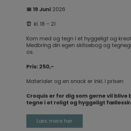
📅 19
Juni
2026
⏰
kl. 18 – 21
Kom med og tegn i et hyggeligt og kreati
Medbring din egen skitsebog og tegnegrej
os.
Pris: 250,-
Materialer og en snack er inkl. i prisen
Croquis er for dig som gerne vil blive b
tegne i et roligt og hyggeligt fælless
Læs mere her